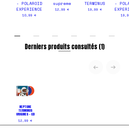
- POLAROID
supreme
TERMINUS
- POL
EXPERIENCE
EXPER
12,99 €
19,99 €
10,99 €
19,9
Derniers produits consultés
(1)
NEPTUNE
TERMINUS
ORIGINES - CD
12,99 €