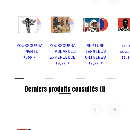
YOUSSOUPHA
YOUSSOUPHA
NEPTUNE
amo
- NGRTD
- POLAROID
TERMINUS
supr
EXPERIENCE
ORIGINES
7,00 €
12,9
10,99 €
12,99 €
Derniers produits consultés
(1)