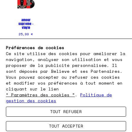
amour
supreme -
vinyle
25,99 €
Préférences de cookies
Ce site utilise des cookies pour améliorer la
navigation, analyser son utilisation et vous
proposer de la publicité personnalisée. Il
sont déposés par Believe et ses Partenaires.
FAQ
Vous pouvez accepter ou refuser ces cookies
et modifier vos préférences à tout moment en
Nous contacter
cliquant sur le lien
CGV
“ Paramètres des cookies ”
.
Politique de
Mentions légales
gestion des cookies
Gérer les cookies
TOUT REFUSER
Politique de confidentialité
TOUT ACCEPTER
© Youssoupha